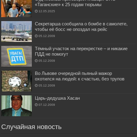
«Таганские» к 25 годам тюрьмы
12.05.2025
Секретарша сообщила о бомбе в самолете,
чтобы её босс не опоздал на рейс
05.12.2009
Тёмный участок на перекрестке – и никакие
ПДД не помогут
05.12.2009
Во Львове очередной пьяный мажор
охотился на людей: к счастью, без трупов
05.12.2009
Царь-дедушка Хасан
07.12.2009
Случайная новость