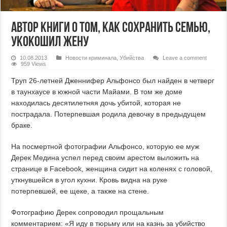
Автор книги о том, как сохранить семью,
укокошил жену
10.08.2013
Новости криминала
,
Убийства
Leave a comment
959 Views
Труп 26-летней Дженнифер Альфонсо был найден в четверг
в таунхаусе в южной части Майами. В том же доме
находилась десятилетняя дочь убитой, которая не
пострадала. Потерпевшая родила девочку в предыдущем
браке.
На посмертной фотографии Альфонсо, которую ее муж
Дерек Медина успел перед своим арестом выложить на
странице в Facebook, женщина сидит на коленях с головой,
уткнувшейся в угол кухни. Кровь видна на руке
потерпевшей, ее щеке, а также на стене.
Фотографию Дерек сопроводил прощальным
комментарием: «Я иду в тюрьму или на казнь за убийство