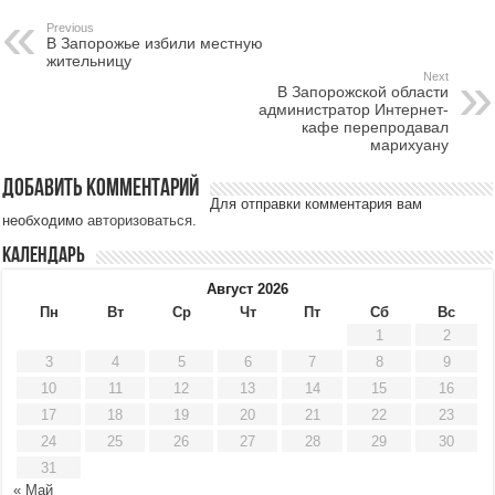
Previous
В Запорожье избили местную
жительницу
Next
В Запорожской области
администратор Интернет-
кафе перепродавал
марихуану
Добавить комментарий
Для отправки комментария вам
необходимо
авторизоваться
.
Календарь
Август 2026
Пн
Вт
Ср
Чт
Пт
Сб
Вс
1
2
3
4
5
6
7
8
9
10
11
12
13
14
15
16
17
18
19
20
21
22
23
24
25
26
27
28
29
30
31
« Май