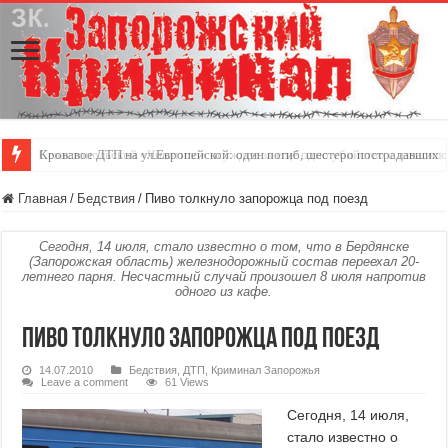
Севастопольский «Чикатило» осужден за ещё одно убийство с изнасил
Кровавое ДТП на ул.Европейской: один погиб, шестеро пострадавших
Главная
/
Бедствия
/
Пиво толкнуло запорожца под поезд
Сегодня, 14 июля, стало известно о том, что в Бердянске
(Запорожская область) железнодорожный состав переехал 20-
летнего парня. Несчастный случай произошел 8 июля напротив
одного из кафе.
Пиво толкнуло запорожца под поезд
14.07.2010
Бедствия
,
ДТП
,
Криминал Запорожья
Leave a comment
61 Views
Сегодня, 14 июля,
стало известно о