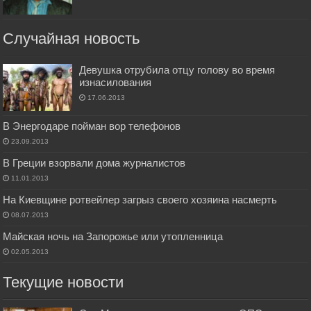
Случайная новость
Девушка отрубила отцу голову во время
изнасилования
17.06.2013
В Энергодаре пойман вор телефонов
23.09.2013
В Греции взорвали дома журналистов
11.01.2013
На Киевщине ротвейлер загрыз своего хозяина насмерть
08.07.2013
Майская ночь на Запорожье или утопленница
02.05.2013
Текущие новости