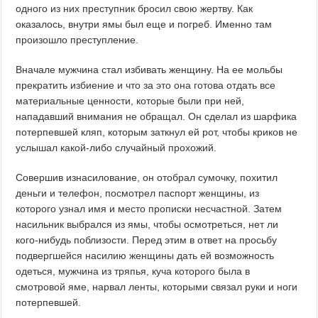
одного из них преступник бросил свою жертву. Как
оказалось, внутри ямы был еще и погреб. Именно там
произошло преступление.
Вначале мужчина стал избивать женщину. На ее мольбы
прекратить избиение и что за это она готова отдать все
материальные ценности, которые были при ней,
нападавший внимания не обращал. Он сделал из шарфика
потерпевшей кляп, которым заткнул ей рот, чтобы криков не
услышал какой-либо случайный прохожий.
Совершив изнасилование, он отобрал сумочку, похитил
деньги и телефон, посмотрел паспорт женщины, из
которого узнал имя и место прописки несчастной. Затем
насильник выбрался из ямы, чтобы осмотреться, нет ли
кого-нибудь поблизости. Перед этим в ответ на просьбу
подвергшейся насилию женщины дать ей возможность
одеться, мужчина из тряпья, куча которого была в
смотровой яме, нарвал ленты, которыми связал руки и ноги
потерпевшей.