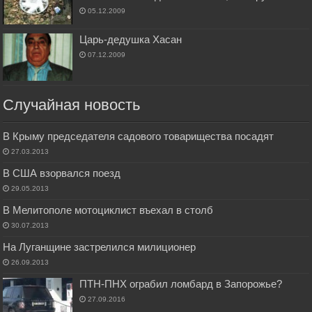
05.12.2009
Царь-дедушка Хасан
07.12.2009
Случайная новость
В Крыму председателя садового товарищества посадят
27.03.2013
В США взорвался поезд
29.05.2013
В Мелитополе мотоциклист въехал в столб
30.07.2013
На Луганщине застрелился милиционер
26.09.2013
ПТН-ПНХ ограбил ломбард в Запорожье?
27.09.2016