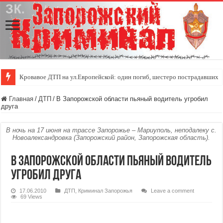
Кровавое ДТП на ул.Европейской: один погиб, шестеро пострадавших
Главная
/
ДТП
/
В Запорожской области пьяный водитель угробил
друга
В ночь на 17 июня на трассе Запорожье – Мариуполь, неподалеку с.
Новоалександровка (Запорожский район, Запорожская область).
В Запорожской области пьяный водитель
угробил друга
17.06.2010
ДТП
,
Криминал Запорожья
Leave a comment
69 Views