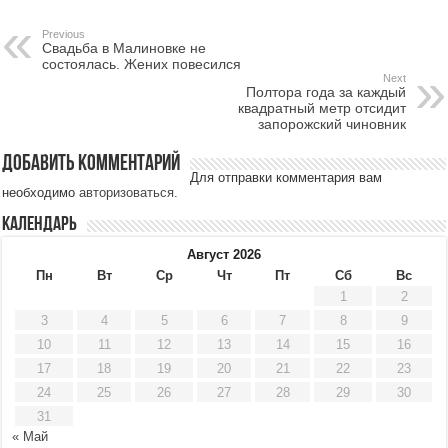
Previous
Свадьба в Малиновке не
состоялась. Жених повесился
Next
Полтора года за каждый
квадратный метр отсидит
запорожский чиновник
Добавить комментарий
Для отправки комментария вам
необходимо
авторизоваться
.
Календарь
Август 2026
Пн
Вт
Ср
Чт
Пт
Сб
Вс
1
2
3
4
5
6
7
8
9
10
11
12
13
14
15
16
17
18
19
20
21
22
23
24
25
26
27
28
29
30
31
« Май