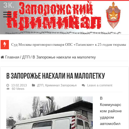
Суд Москвы приговорил главаря ОПС «Таганские» к 25 годам тюрьмы
Главная
/
ДТП
/
В Запорожье наехали на малолетку
В Запорожье наехали на малолетку
13.02.2013
ДТП
,
Криминал Запорожья
Leave a comment
60 Views
В
Коммунарс
ком районе
ударом
автомобил