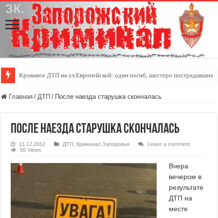
Кровавое ДТП на ул.Европейской: один погиб, шестеро пострадавших
Главная
/
ДТП
/
После наезда старушка скончалась
После наезда старушка скончалась
11.12.2012
ДТП
,
Криминал Запорожья
Leave a comment
56 Views
Вчера
вечером в
результате
ДТП на
месте