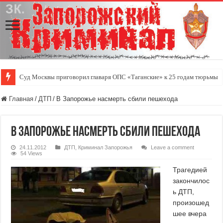
Суд Москвы приговорил главаря ОПС «Таганские» к 25 годам тюрьмы
Главная
/
ДТП
/
В Запорожье насмерть сбили пешехода
В Запорожье насмерть сбили пешехода
24.11.2012
ДТП
,
Криминал Запорожья
Leave a comment
54 Views
Трагедией
закончилос
ь ДТП,
произошед
шее вчера