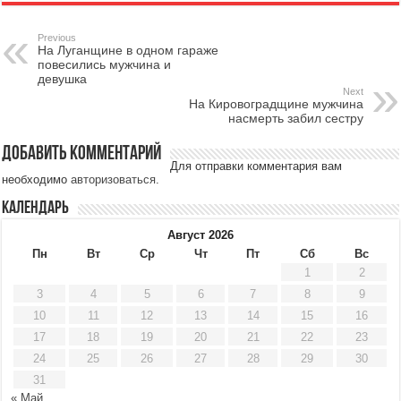
Previous
На Луганщине в одном гараже
повесились мужчина и
девушка
Next
На Кировоградщине мужчина
насмерть забил сестру
Добавить комментарий
Для отправки комментария вам
необходимо
авторизоваться
.
Календарь
Август 2026
Пн
Вт
Ср
Чт
Пт
Сб
Вс
1
2
3
4
5
6
7
8
9
10
11
12
13
14
15
16
17
18
19
20
21
22
23
24
25
26
27
28
29
30
31
« Май