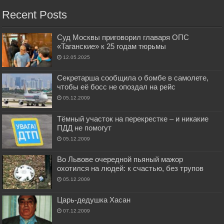
Recent Posts
Суд Москвы приговорил главаря ОПС
«Таганские» к 25 годам тюрьмы
12.05.2025
Секретарша сообщила о бомбе в самолете,
чтобы её босс не опоздал на рейс
05.12.2009
Тёмный участок на перекрестке – и никакие
ПДД не помогут
05.12.2009
Во Львове очередной пьяный мажор
охотился на людей: к счастью, без трупов
05.12.2009
Царь-дедушка Хасан
07.12.2009