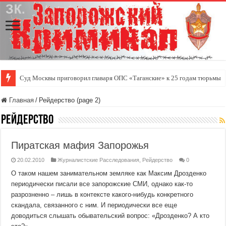
Суд Москвы приговорил главаря ОПС «Таганские» к 25 годам тюрьмы
Главная
/
Рейдерство (page 2)
Рейдерство
Пиратская мафия Запорожья
20.02.2010
Журналистские Расследования
,
Рейдерство
0
О таком нашем занимательном земляке как Максим Дрозденко
периодически писали все запорожские СМИ, однако как-то
разрозненно – лишь в контексте какого-нибудь конкретного
скандала, связанного с ним. И периодически все еще
доводиться слышать обывательский вопрос: «Дрозденко? А кто