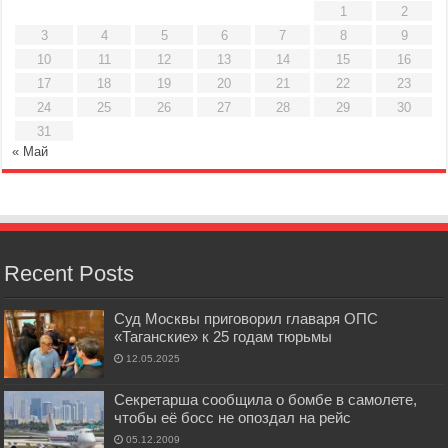
1
2
3
4
5
6
7
8
9
10
11
12
13
14
15
16
17
18
19
20
21
22
23
24
25
26
27
28
29
30
31
« Май
Recent Posts
Суд Москвы приговорил главаря ОПС
«Таганские» к 25 годам тюрьмы
12.05.2025
Секретарша сообщила о бомбе в самолете,
чтобы её босс не опоздал на рейс
05.12.2009