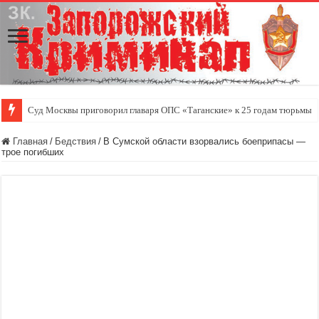
Суд Москвы приговорил главаря ОПС «Таганские» к 25 годам тюрьмы
Главная
/
Бедствия
/
В Сумской области взорвались боеприпасы —
трое погибших