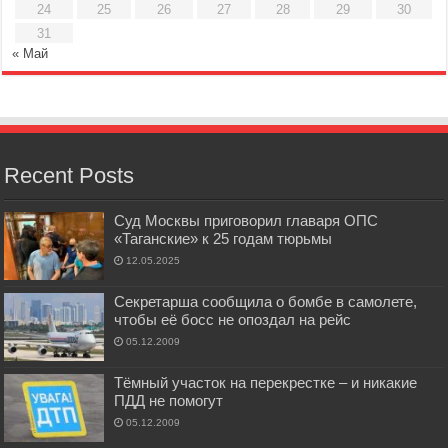
24
25
26
27
28
29
30
31
« Май
Recent Posts
Суд Москвы приговорил главаря ОПС
«Таганские» к 25 годам тюрьмы
12.05.2025
Секретарша сообщила о бомбе в самолете,
чтобы её босс не опоздал на рейс
05.12.2009
Тёмный участок на перекрестке – и никакие
ПДД не помогут
05.12.2009