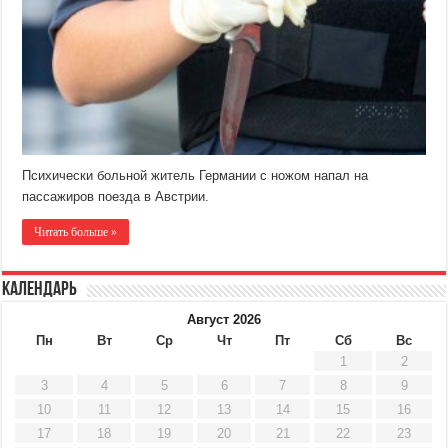
Психически больной житель Германии с ножом напал на
пассажиров поезда в Австрии.
Читать больше »
Календарь
Август 2026
Пн
Вт
Ср
Чт
Пт
Сб
Вс
1
2
3
4
5
6
7
8
9
10
11
12
13
14
15
16
17
18
19
20
21
22
23