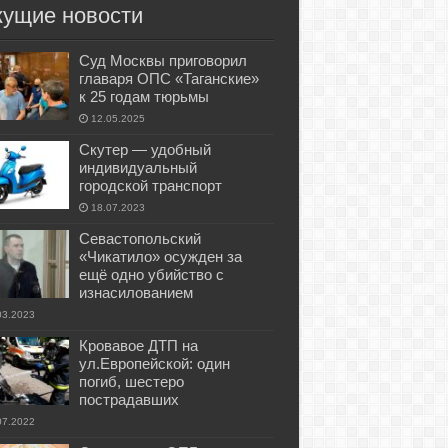
кущие новости
Суд Москвы приговорил
главаря ОПС «Таганские»
к 25 годам тюрьмы
12.05.2025
Скутер — удобный
индивидуальный
городской транспорт
18.07.2023
Севастопольский
«Чикатило» осужден за
ещё одно убийство с
изнасилованием
03.2023
Кровавое ДТП на
ул.Европейской: один
погиб, шестеро
пострадавших
07.2022