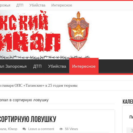
орожья
ДТП
Убийства
Интересное
ал Запорожья
ДТП
Убийства
Интересное
 главаря ОПС «Таганские» к 25 годам тюрьмы
опал в сортирную ловушку
Кале
П
 сортирную ловушку
нала
,
Юмор
Leave a comment
56 Views
3