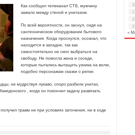
1
Как сообщил телеканал СТБ, мужчину
1
зажало между стеной и унитазом.
2
По всей вероятности, он заснул, сидя на
3
сантехническом оборудовании бытового
« М
назначения. Когда проснулся, осознал, что
находится в западне, так как
самостоятельно не смог выбраться на
свободу. Не помогла жена и соседи,
которые пытались вытащить узника на волю,
подобно персонажам сказки о репке.
цы, не мудрствуя лукаво, споро разбили унитаз,
акедонского , когда он покончил задачу развязать
олучил травм ни при условиях заточения, ни в ходе