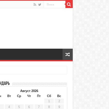
ндарь
Август 2026
н
Вт
Ср
Чт
Пт
Сб
Вс
1
2
4
5
6
7
8
9