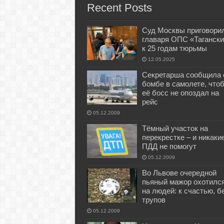
Recent Posts
Суд Москвы приговори
главаря ОПС «Тагански
к 25 годам тюрьмы
12.05.2025
Секретарша сообщила 
бомбе в самолете, что
её босс не опоздал на
рейс
05.12.2009
Тёмный участок на
перекрестке – и никаки
ПДД не помогут
05.12.2009
Во Львове очередной
пьяный мажор охотилс
на людей: к счастью, б
трупов
05.12.2009