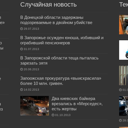
Случайная новость
Те
л
В Донецкой области задержаны
е»
подозреваемые в двойном убийстве
29.07.2013
В Запорожье осужден юноша, избивший и
о
ограбивший пенсионеров
бы
31.07.2013
В Запорожской области теща пыталась
зарезать зятя
20.06.2013
Запоожская прокуратура «выискрасила»
е
более 10 млн. гривен.
14.02.2013
01.
Два киевских байкера
врезались в «Мерседес»,
я
есть жертвы
ез
01.10.2013
28.