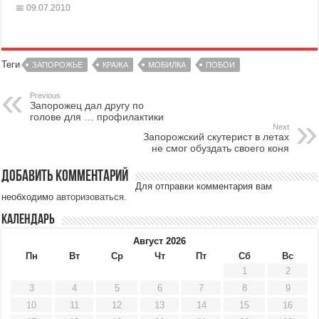
09.07.2010
Теги
ЗАПОРОЖЬЕ
КРАЖА
МОБИЛКА
ПОБОИ
Previous
Запорожец дал другу по
голове для … профилактики
Next
Запорожский скутерист в летах
не смог обуздать своего коня
Добавить комментарий
Для отправки комментария вам
необходимо
авторизоваться
.
Календарь
Август 2026
Пн
Вт
Ср
Чт
Пт
Сб
Вс
1
2
3
4
5
6
7
8
9
10
11
12
13
14
15
16