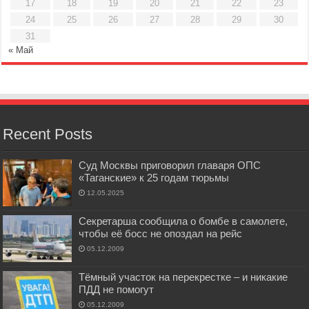
17
18
19
20
21
22
23
24
25
26
27
28
29
30
31
« Май
Recent Posts
Суд Москвы приговорил главаря ОПС
«Таганские» к 25 годам тюрьмы
12.05.2025
Секретарша сообщила о бомбе в самолете,
чтобы её босс не опоздал на рейс
05.12.2009
Тёмный участок на перекрестке – и никакие
ПДД не помогут
05.12.2009