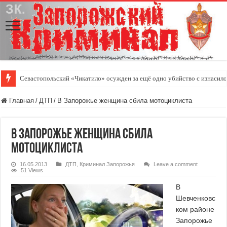
Севастопольский «Чикатило» осужден за ещё одно убийство с изнасил
Главная
/
ДТП
/
В Запорожье женщина сбила мотоциклиста
В Запорожье женщина сбила
мотоциклиста
16.05.2013
ДТП
,
Криминал Запорожья
Leave a comment
51 Views
В
Шевченковс
ком районе
Запорожье