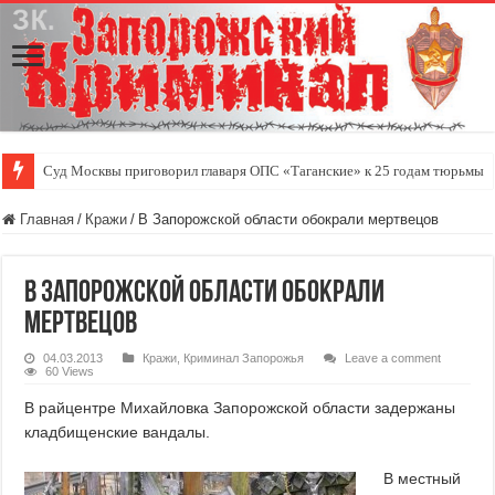
Суд Москвы приговорил главаря ОПС «Таганские» к 25 годам тюрьмы
Главная
/
Кражи
/
В Запорожской области обокрали мертвецов
В Запорожской области обокрали
мертвецов
04.03.2013
Кражи
,
Криминал Запорожья
Leave a comment
60 Views
В райцентре Михайловка Запорожской области задержаны
кладбищенские вандалы.
В местный