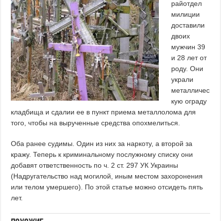
райотдел
милиции
доставили
двоих
мужчин 39
и 28 лет от
роду. Они
украли
металличес
кую ограду
кладбища и сдалии ее в пункт приема металлолома для
того, чтобы на вырученные средства опохмелиться.
Оба ранее судимы. Один из них за наркоту, а второй за
кражу. Теперь к криминальному послужному списку они
добавят ответственность по ч. 2 ст. 297 УК Украины
(Надругательство над могилой, иным местом захоронения
или телом умершего). По этой статье можно отсидеть пять
лет.