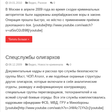
19.01.2010
Видео
,
Разное
0
В Москве в апреле 2009 года во время сходки криминальных
авторитетов были задержаны азербайджанские воры в законе.
Операция прошла быстро, но жёстко с применением приёмов
рукопашного боя. [youtube]http://www.youtube.com/watch?
v=ut5isO2cB98[/youtube]
Читать больше »
Спецслужбы олигархов
08.12.2009
Видео
,
Новости криминала
0
Документальные кадры и рассказ про службы безопасности
группы Мост, ЧОП Атолл, и им подобные охранные структуры
других олигархов, которые включали в себя аналитические
отделы, разведку и информационную контрразведку,
специальные группы переговорщиков, телохранителей и на
всякий случай боевые отряды. Все эти службы комплектовались
кадровыми офицерами ФСБ, МВД, ГРУ и Минобороны.
[youtube]http://www.youtube.com/watch?v=JrW4z71Yh2c[/youtube]