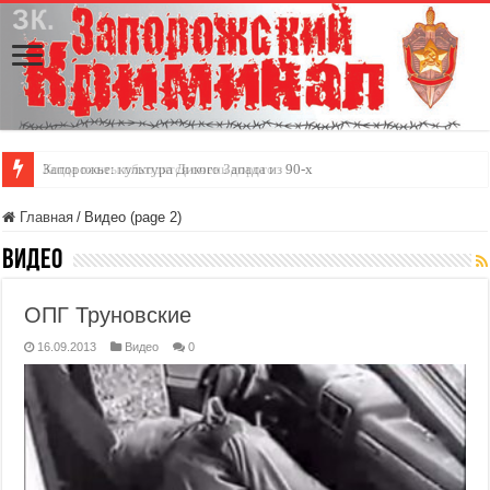
Запорожье: культура Дикого Запада из 90-х
Главная
/
Видео (page 2)
Видео
ОПГ Труновские
16.09.2013
Видео
0