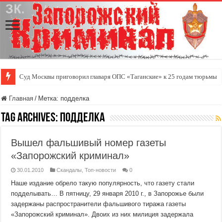
Суд Москвы приговорил главаря ОПС «Таганские» к 25 годам тюрьмы
Главная
/
Метка:
подделка
Tag Archives:
подделка
Вышел фальшивый номер газеты
«Запорожский криминал»
30.01.2010
Скандалы
,
Топ-новости
0
Наше издание обрело такую популярность, что газету стали
подделывать… В пятницу, 29 января 2010 г., в Запорожье были
задержаны распространители фальшивого тиража газеты
«Запорожский криминал». Двоих из них милиция задержала